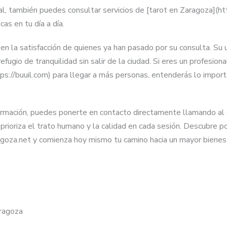
al, también puedes consultar servicios de [tarot en Zaragoza](ht
as en tu día a día.
en la satisfacción de quienes ya han pasado por su consulta. Su u
fugio de tranquilidad sin salir de la ciudad. Si eres un profesio
tps://buuil.com) para llegar a más personas, entenderás lo impo
información, puedes ponerte en contacto directamente llamando a
prioriza el trato humano y la calidad en cada sesión. Descubre 
agoza.net y comienza hoy mismo tu camino hacia un mayor bienes
aragoza