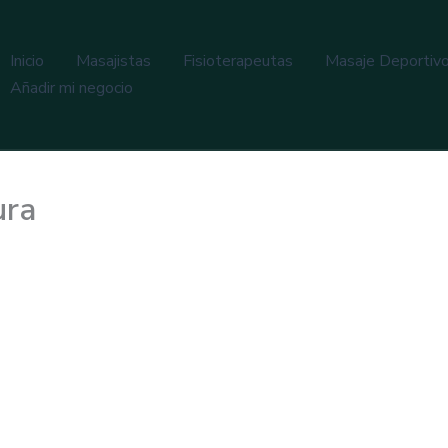
Inicio
Masajistas
Fisioterapeutas
Masaje Deportiv
Añadir mi negocio
ura