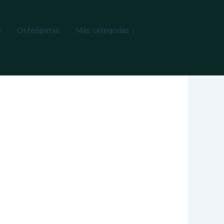
o
Osteópatas
Más categorías ↓