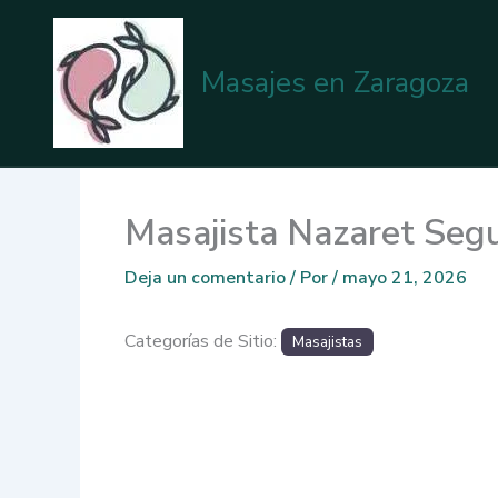
Ir
al
contenido
Masajes en Zaragoza
Masajista Nazaret Seg
Deja un comentario
/ Por
/
mayo 21, 2026
Categorías de Sitio:
Masajistas