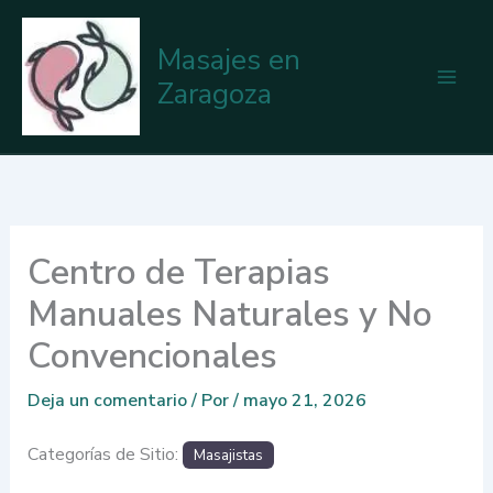
Ir
al
Masajes en
contenido
Zaragoza
Centro de Terapias
Manuales Naturales y No
Convencionales
Deja un comentario
/ Por
/
mayo 21, 2026
Categorías de Sitio:
Masajistas