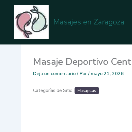
Ir
al
contenido
Masajes en Zaragoza
Masaje Deportivo Cent
Deja un comentario
/ Por
/
mayo 21, 2026
Categorías de Sitio:
Masajistas