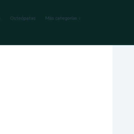
o
Osteópatas
Más categorías ↓