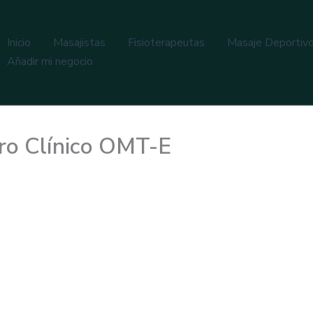
Inicio
Masajistas
Fisioterapeutas
Masaje Deportiv
Añadir mi negocio
ro Clínico OMT-E