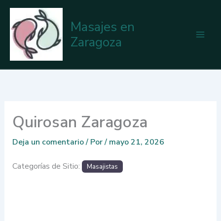
Ir
al
Masajes en
contenido
Zaragoza
Quirosan Zaragoza
Deja un comentario
/ Por
/
mayo 21, 2026
Categorías de Sitio:
Masajistas