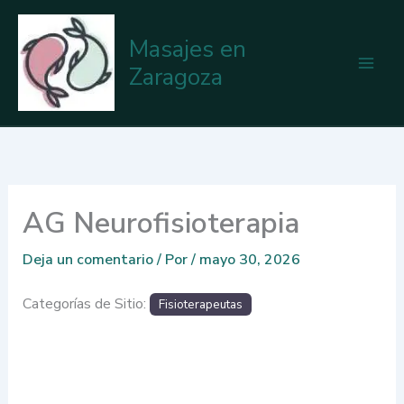
Ir
al
Masajes en
contenido
Zaragoza
AG Neurofisioterapia
Deja un comentario
/ Por
/
mayo 30, 2026
Categorías de Sitio:
Fisioterapeutas