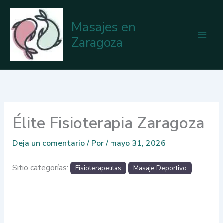
Ir
al
Masajes en
contenido
Zaragoza
Élite Fisioterapia Zaragoza
Deja un comentario
/ Por
/
mayo 31, 2026
Sitio categorías:
Fisioterapeutas
Masaje Deportivo