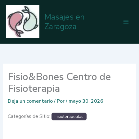
Ir
al
Masajes en
contenido
Zaragoza
Fisio&Bones Centro de
Fisioterapia
Deja un comentario
/ Por
/
mayo 30, 2026
Categorías de Sitio:
Fisioterapeutas