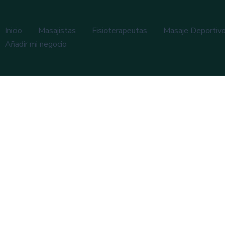
Inicio
Masajistas
Fisioterapeutas
Masaje Deportiv
Añadir mi negocio