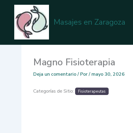
Ir
al
contenido
Masajes en Zaragoza
Magno Fisioterapia
Deja un comentario
/ Por
/
mayo 30, 2026
Categorías de Sitio:
Fisioterapeutas