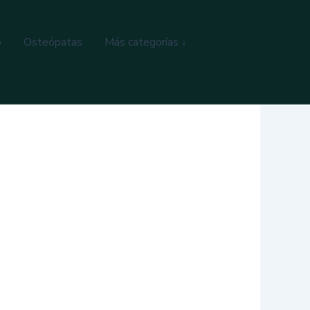
o
Osteópatas
Más categorías ↓