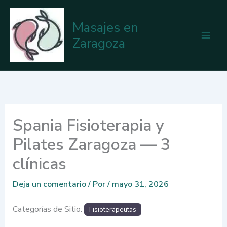
Ir
al
Masajes en
contenido
Zaragoza
Spania Fisioterapia y
Pilates Zaragoza — 3
clínicas
Deja un comentario
/ Por
/
mayo 31, 2026
Categorías de Sitio:
Fisioterapeutas