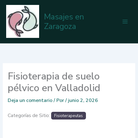
Ir
al
Masajes en
contenido
Zaragoza
Fisioterapia de suelo
pélvico en Valladolid
Deja un comentario
/ Por
/
junio 2, 2026
Categorías de Sitio:
Fisioterapeutas