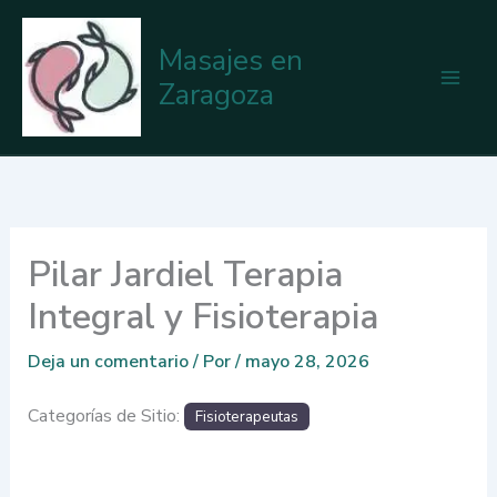
Ir
al
Masajes en
contenido
Zaragoza
Pilar Jardiel Terapia
Integral y Fisioterapia
Deja un comentario
/ Por
/
mayo 28, 2026
Categorías de Sitio:
Fisioterapeutas