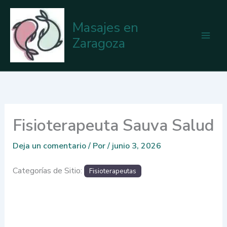
Ir
al
Masajes en
contenido
Zaragoza
Fisioterapeuta Sauva Salud
Deja un comentario
/ Por
/
junio 3, 2026
Categorías de Sitio:
Fisioterapeutas