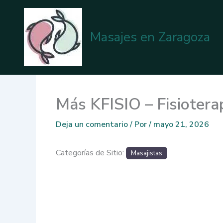
Ir
al
contenido
Masajes en Zaragoza
Más KFISIO – Fisiotera
Deja un comentario
/ Por
/
mayo 21, 2026
Categorías de Sitio:
Masajistas