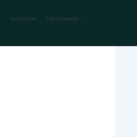
o
Osteópatas
Más categorías ↓