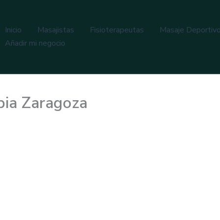
Inicio
Masajistas
Fisioterapeutas
Masaje Deportiv
Añadir mi negocio
pia Zaragoza