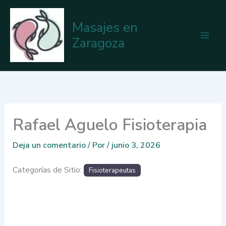
Ir
al
Masajes en
contenido
Zaragoza
Rafael Aguelo Fisioterapia
Deja un comentario
/ Por
/
junio 3, 2026
Categorías de Sitio:
Fisioterapeutas