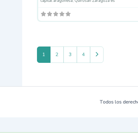
capital aragonesa, Quirosan Zaragoza es
Entradas anteriores
1
2
3
4
Todos los derech