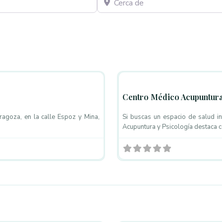
Favorito
Masaje Ayurveda
Centro Médico Acupuntura
agoza, en la calle Espoz y Mina,
Si buscas un espacio de salud i
Acupuntura y Psicología destaca
Favorito
Masaje Ayurveda