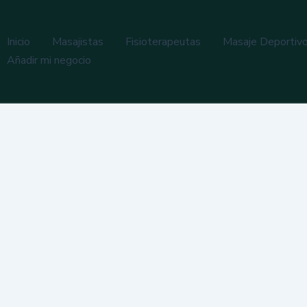
Inicio
Masajistas
Fisioterapeutas
Masaje Deportiv
Añadir mi negocio