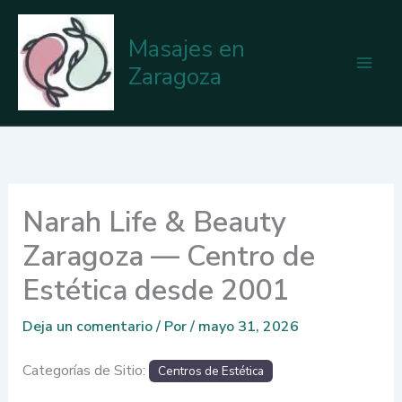
Ir
al
Masajes en
contenido
Zaragoza
Narah Life & Beauty
Zaragoza — Centro de
Estética desde 2001
Deja un comentario
/ Por
/
mayo 31, 2026
Categorías de Sitio:
Centros de Estética