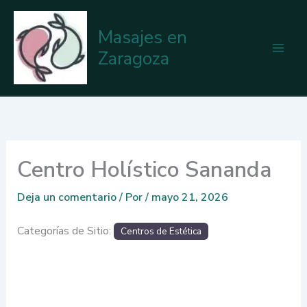
Ir
al
Masajes en
contenido
Zaragoza
Centro Holístico Sananda
Deja un comentario
/ Por
/
mayo 21, 2026
Categorías de Sitio:
Centros de Estética