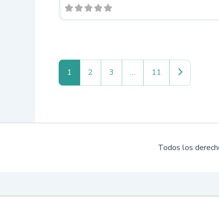
Entradas an
1
2
3
…
11
Todos los derech