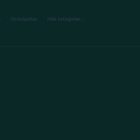
o
Osteópatas
Más categorías ↓