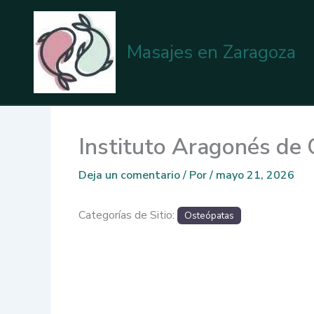
Ir
al
contenido
Masajes en Zaragoza
Instituto Aragonés de
Deja un comentario
/ Por
/
mayo 21, 2026
Categorías de Sitio:
Osteópatas