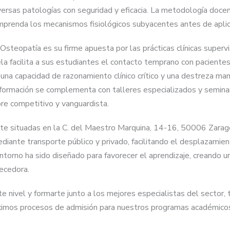
ersas patologías con seguridad y eficacia. La metodología docen
prenda los mecanismos fisiológicos subyacentes antes de aplicar 
Osteopatía es su firme apuesta por las prácticas clínicas superv
ela facilita a sus estudiantes el contacto temprano con paciente
na capacidad de razonamiento clínico crítico y una destreza manu
 formación se complementa con talleres especializados y seminar
pre competitivo y vanguardista.
e situadas en la C. del Maestro Marquina, 14-16, 50006 Zaragoz
ediante transporte público y privado, facilitando el desplazamie
entorno ha sido diseñado para favorecer el aprendizaje, creando 
uecedora.
nte nivel y formarte junto a los mejores especialistas del sector,
róximos procesos de admisión para nuestros programas académico