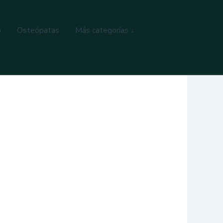
o
Osteópatas
Más categorías ↓