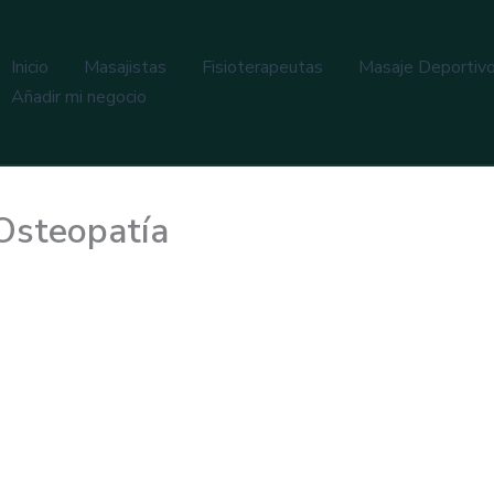
Inicio
Masajistas
Fisioterapeutas
Masaje Deportiv
Añadir mi negocio
 Osteopatía