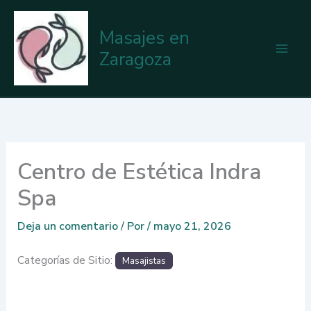
Ir
al
Masajes en
contenido
Zaragoza
Centro de Estética Indra
Spa
Deja un comentario
/ Por
/
mayo 21, 2026
Categorías de Sitio:
Masajistas