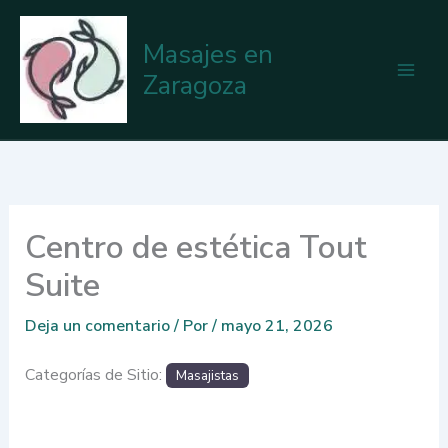
Ir
al
Masajes en
contenido
Zaragoza
Centro de estética Tout
Suite
Deja un comentario
/ Por
/
mayo 21, 2026
Categorías de Sitio:
Masajistas