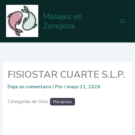
Ir
al
Masajes en
contenido
Zaragoza
FISIOSTAR CUARTE S.L.P.
Deja un comentario
/ Por
/
mayo 21, 2026
Categorías de Sitio:
Masajistas