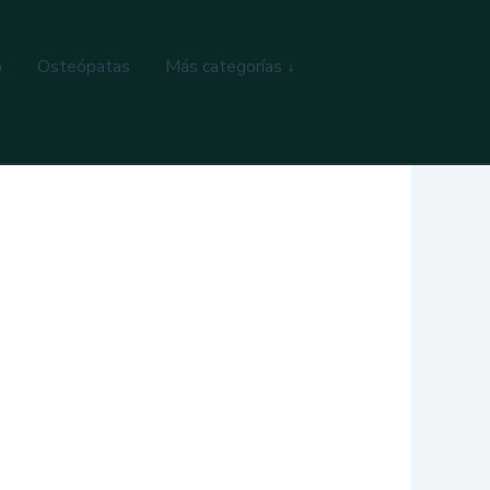
o
Osteópatas
Más categorías ↓