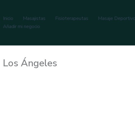
Inicio
Masajistas
Fisioterapeutas
Masaje Deportiv
Añadir mi negocio
o Los Ángeles