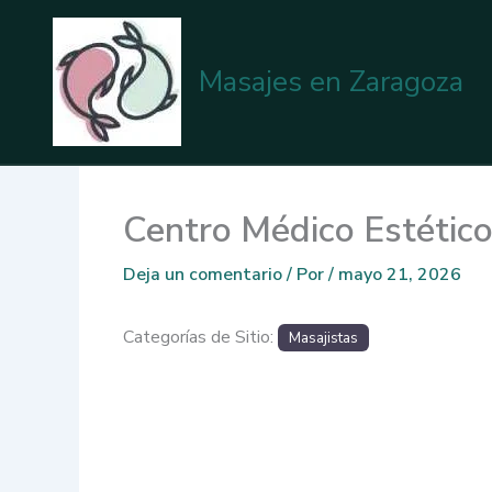
Ir
al
contenido
Masajes en Zaragoza
Centro Médico Estétic
Deja un comentario
/ Por
/
mayo 21, 2026
Categorías de Sitio:
Masajistas