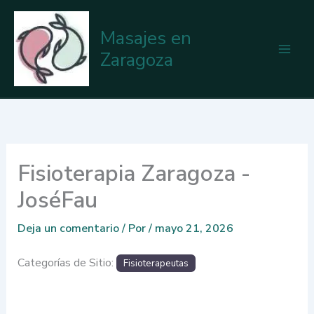
Ir
al
Masajes en
contenido
Zaragoza
Fisioterapia Zaragoza -
JoséFau
Deja un comentario
/ Por
/
mayo 21, 2026
Categorías de Sitio:
Fisioterapeutas