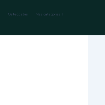
o
Osteópatas
Más categorías ↓