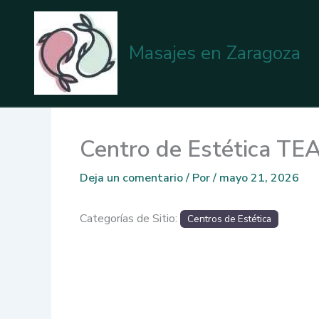
Ir
al
contenido
Masajes en Zaragoza
Centro de Estética 
Deja un comentario
/ Por
/
mayo 21, 2026
Categorías de Sitio:
Centros de Estética