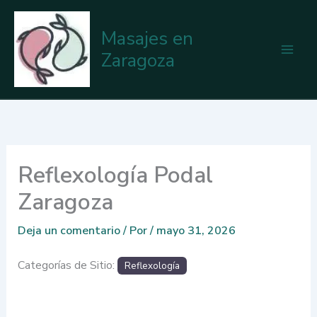
Ir
al
Masajes en
contenido
Zaragoza
Reflexología Podal
Zaragoza
Deja un comentario
/ Por
/
mayo 31, 2026
Categorías de Sitio:
Reflexología