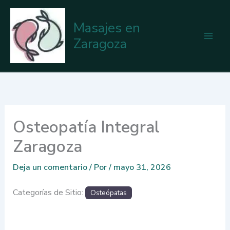
Ir
al
Masajes en
contenido
Zaragoza
Osteopatía Integral
Zaragoza
Deja un comentario
/ Por
/
mayo 31, 2026
Categorías de Sitio:
Osteópatas