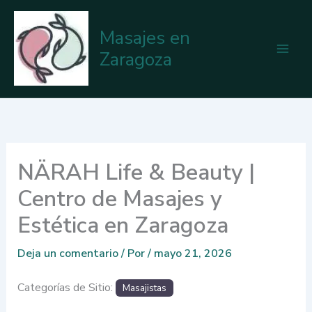
Ir
al
Masajes en
contenido
Zaragoza
NÄRAH Life & Beauty |
Centro de Masajes y
Estética en Zaragoza
Deja un comentario
/ Por
/
mayo 21, 2026
Categorías de Sitio:
Masajistas