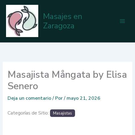
Ir
al
Masajes en
contenido
Zaragoza
Masajista Mångata by Elisa
Senero
Deja un comentario
/ Por
/
mayo 21, 2026
Categorías de Sitio:
Masajistas