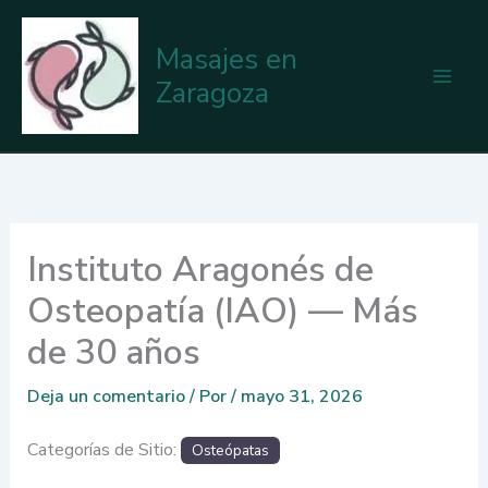
Ir
al
Masajes en
contenido
Zaragoza
Instituto Aragonés de
Osteopatía (IAO) — Más
de 30 años
Deja un comentario
/ Por
/
mayo 31, 2026
Categorías de Sitio:
Osteópatas