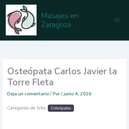
Ir
al
Masajes en
contenido
Zaragoza
Osteópata Carlos Javier la
Torre Fleta
Deja un comentario
/ Por
/
junio 4, 2026
Categorías de Sitio:
Osteópatas