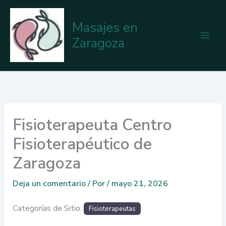
Ir
al
Masajes en
contenido
Zaragoza
Fisioterapeuta Centro
Fisioterapéutico de
Zaragoza
Deja un comentario
/ Por
/
mayo 21, 2026
Categorías de Sitio:
Fisioterapeutas