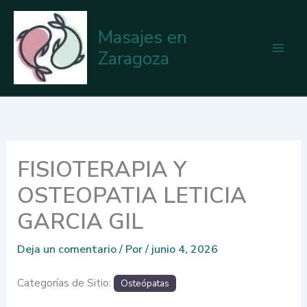
Ir
al
Masajes en
contenido
Zaragoza
FISIOTERAPIA Y
OSTEOPATIA LETICIA
GARCIA GIL
Deja un comentario
/ Por
/
junio 4, 2026
Categorías de Sitio:
Osteópatas