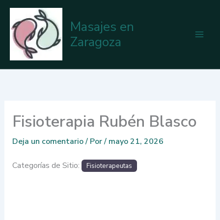
Ir
al
Masajes en
contenido
Zaragoza
Fisioterapia Rubén Blasco
Deja un comentario
/ Por
/
mayo 21, 2026
Categorías de Sitio:
Fisioterapeutas