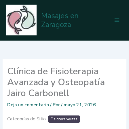
Ir
al
Masajes en
contenido
Zaragoza
Clínica de Fisioterapia
Avanzada y Osteopatía
Jairo Carbonell
Deja un comentario
/ Por
/
mayo 21, 2026
Categorías de Sitio:
Fisioterapeutas