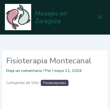
Ir
al
Masajes en
contenido
Zaragoza
Fisioterapia Montecanal
Deja un comentario
/ Por
/
mayo 21, 2026
Categorías de Sitio:
Fisioterapeutas