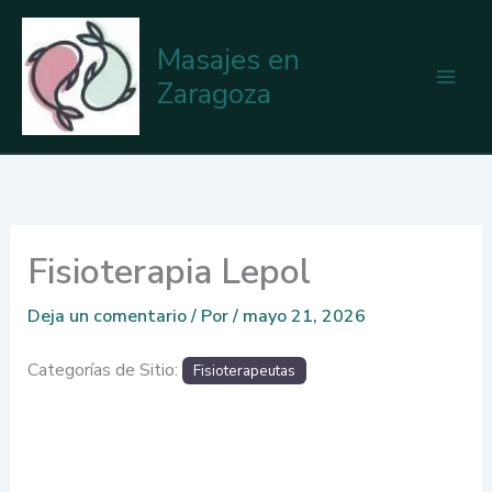
Ir
al
Masajes en
contenido
Zaragoza
Fisioterapia Lepol
Deja un comentario
/ Por
/
mayo 21, 2026
Categorías de Sitio:
Fisioterapeutas