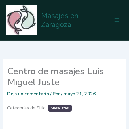
Ir
al
Masajes en
contenido
Zaragoza
Centro de masajes Luis
Miguel Juste
Deja un comentario
/ Por
/
mayo 21, 2026
Categorías de Sitio:
Masajistas