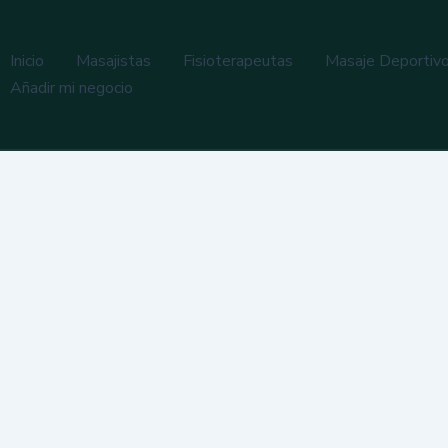
Inicio
Masajistas
Fisioterapeutas
Masaje Deportiv
Añadir mi negocio