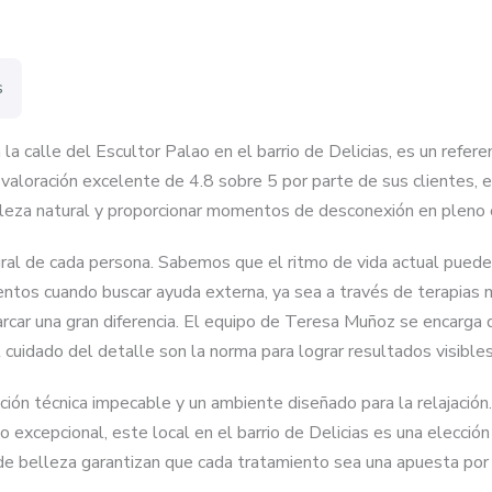
s
a calle del Escultor Palao en el barrio de Delicias, es un refer
valoración excelente de 4.8 sobre 5 por parte de sus clientes, e
elleza natural y proporcionar momentos de desconexión en pleno 
tegral de cada persona. Sabemos que el ritmo de vida actual pued
entos cuando buscar ayuda externa, ya sea a través de terapias 
car una gran diferencia. El equipo de Teresa Muñoz se encarga d
 cuidado del detalle son la norma para lograr resultados visible
ción técnica impecable y un ambiente diseñado para la relajación
excepcional, este local en el barrio de Delicias es una elección
 de belleza garantizan que cada tratamiento sea una apuesta por 