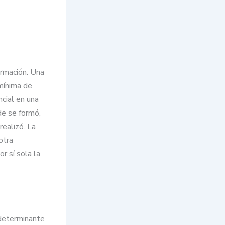
ormación. Una
mínima de
cial en una
de se formó,
realizó. La
otra
r sí sola la
 determinante