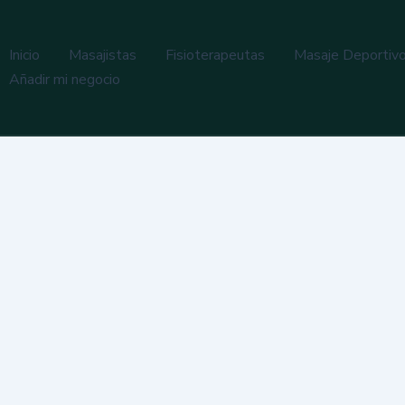
Inicio
Masajistas
Fisioterapeutas
Masaje Deportiv
Añadir mi negocio