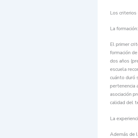
Los criterio
La formación:
El primer cri
formación de
dos años (pr
escuela reco
cuánto duró s
pertenencia 
asociación pr
calidad del t
La experienci
Además de la