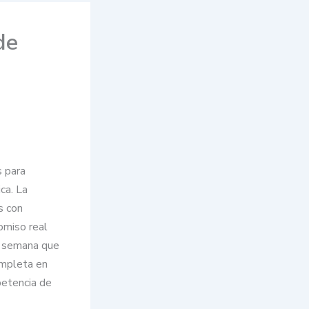
de
s para
ca. La
s con
omiso real
de semana que
ompleta en
petencia de