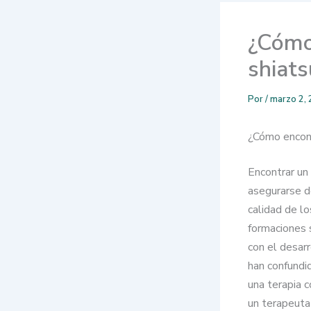
¿Cómo
shiats
Por
/
marzo 2,
¿Cómo encont
Encontrar un
asegurarse d
calidad de l
formaciones s
con el desar
han confundi
una terapia c
un terapeuta