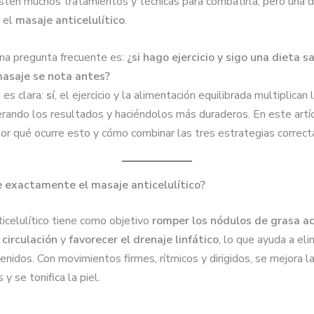
isten muchos tratamientos y técnicas para combatirla, pero una 
 el
masaje anticelulítico
.
una pregunta frecuente es:
¿si hago ejercicio y sigo una dieta s
masaje se nota antes?
 es clara:
sí
, el ejercicio y la alimentación equilibrada multiplican 
erando los resultados y haciéndolos más duraderos. En este artí
or qué ocurre esto y cómo combinar las tres estrategias correc
e exactamente el masaje anticelulítico?
icelulítico tiene como objetivo
romper los nódulos de grasa 
 circulación
y
favorecer el drenaje linfático
, lo que ayuda a eli
tenidos. Con movimientos firmes, rítmicos y dirigidos, se mejora l
 y se tonifica la piel.