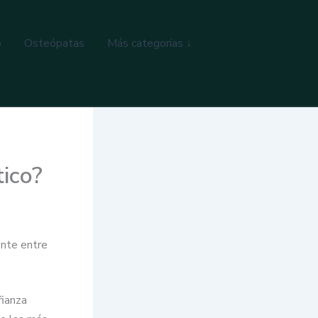
o
Osteópatas
Más categorías ↓
tico?
ente entre
fianza