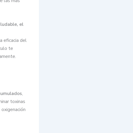
de las más
aludable, el
la eficacia del
culo te
tamente.
acumulados
,
minar toxinas
a oxigenación