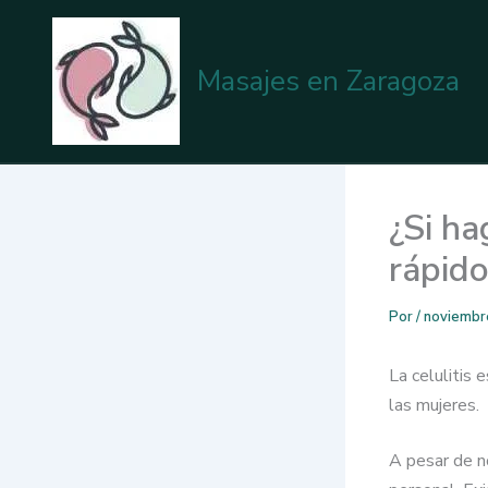
Ir
al
contenido
Masajes en Zaragoza
¿Si ha
rápido
Por
/
noviembr
La celulitis
las mujeres.
A pesar de no