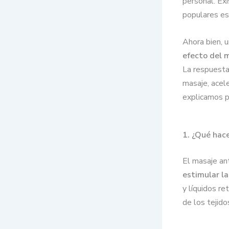
personal. Ex
populares es
Ahora bien, 
efecto del 
La respuesta
masaje, acel
explicamos p
1. ¿Qué hac
El masaje ant
estimular la
y líquidos re
de los tejidos