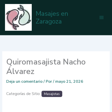
Ir
al
Masajes en
contenido
Zaragoza
Quiromasajista Nacho
Álvarez
Deja un comentario
/ Por
/
mayo 21, 2026
Categorías de Sitio:
Masajistas