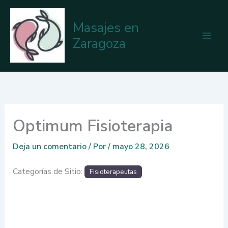
Ir
al
Masajes en
contenido
Zaragoza
Optimum Fisioterapia
Deja un comentario
/ Por
/
mayo 28, 2026
Categorías de Sitio:
Fisioterapeutas