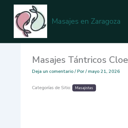
Ir
al
contenido
Masajes en Zaragoza
Masajes Tántricos Clo
Deja un comentario
/ Por
/
mayo 21, 2026
Categorías de Sitio:
Masajistas