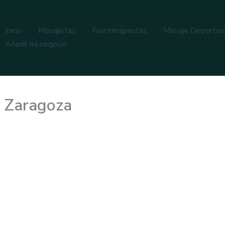
Inicio
Masajistas
Fisioterapeutas
Masaje Deportiv
Añadir mi negocio
e Zaragoza