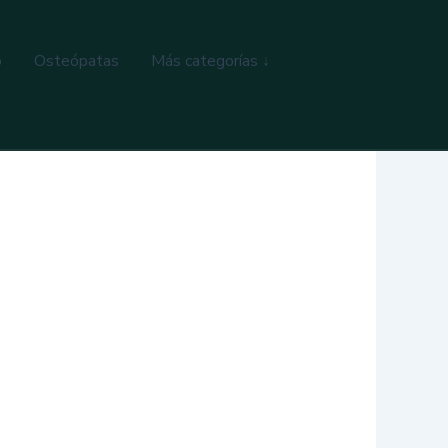
o
Osteópatas
Más categorías ↓