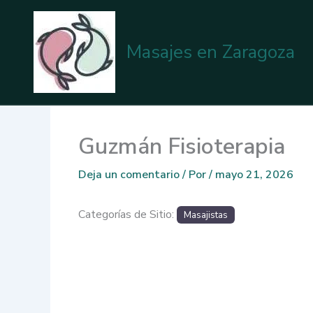
Ir
al
contenido
Masajes en Zaragoza
Guzmán Fisioterapia
Deja un comentario
/ Por
/
mayo 21, 2026
Categorías de Sitio:
Masajistas