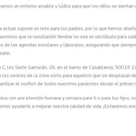
Creamos un entorno amable y lúdico para que los niños se sient
actual supone un reto para los padres, por lo que hemos diseña
Queremos que la conciliación familiar no sea un obstáculo para cu
es de las agendas escolares y laborales, asegurando que siempre 
sario.
. los Siete Samuráis, 26, en el barrio de Casablanca, 50019 Zar
ra los vecinos de la zona como para aquellos que se desplazan d
antizar el confort de todos nuestros pacientes desde el primer
ica con una atención humana y cercana para ti o para tus hijos, n
mos ayudarte a mejorar vuestra calidad de vida. ¡Estaremos enca