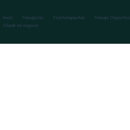
Inicio
Masajistas
Fisioterapeutas
Masaje Deportiv
Añadir mi negocio