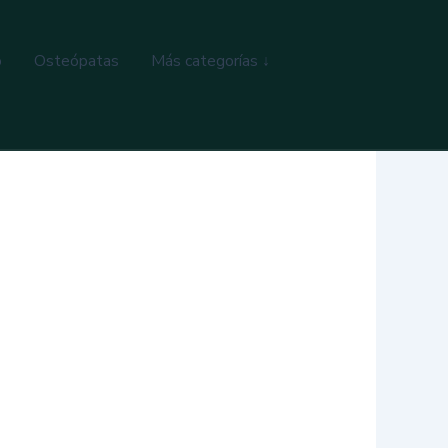
o
Osteópatas
Más categorías ↓