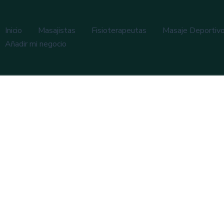
Inicio
Masajistas
Fisioterapeutas
Masaje Deportiv
Añadir mi negocio