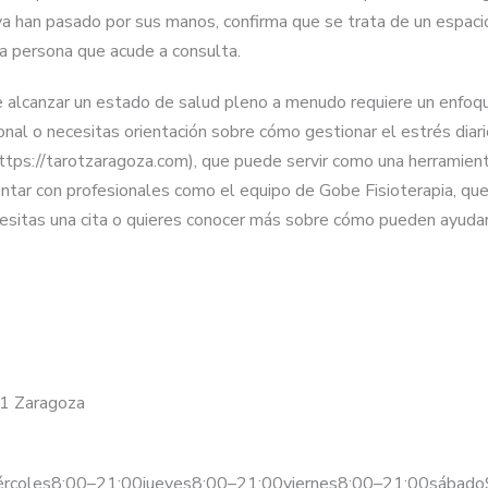
ya han pasado por sus manos, confirma que se trata de un espacio
ada persona que acude a consulta.
alcanzar un estado de salud pleno a menudo requiere un enfoque
ional o necesitas orientación sobre cómo gestionar el estrés dia
ps://tarotzaragoza.com), que puede servir como una herramienta
r con profesionales como el equipo de Gobe Fisioterapia, que tr
ecesitas una cita o quieres conocer más sobre cómo pueden ayudar
11 Zaragoza
ércoles8:00–21:00jueves8:00–21:00viernes8:00–21:00sábad