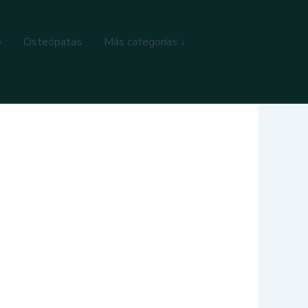
o
Osteópatas
Más categorías ↓