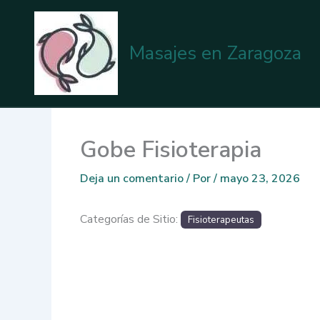
Ir
al
contenido
Masajes en Zaragoza
Gobe Fisioterapia
Deja un comentario
/ Por
/
mayo 23, 2026
Categorías de Sitio:
Fisioterapeutas