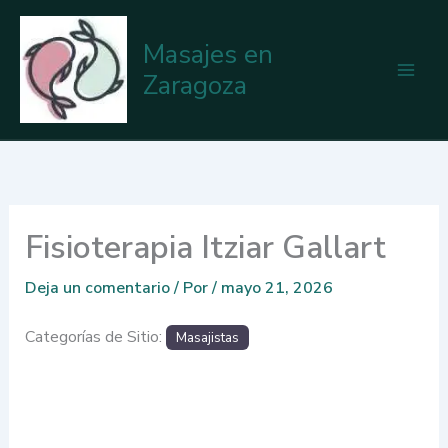
Ir
al
Masajes en
contenido
Zaragoza
Fisioterapia Itziar Gallart
Deja un comentario
/ Por
/
mayo 21, 2026
Categorías de Sitio:
Masajistas