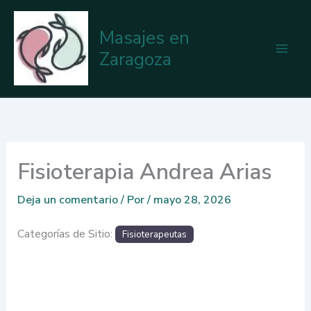
Ir
al
Masajes en
contenido
Zaragoza
Fisioterapia Andrea Arias
Deja un comentario
/ Por
/
mayo 28, 2026
Categorías de Sitio:
Fisioterapeutas