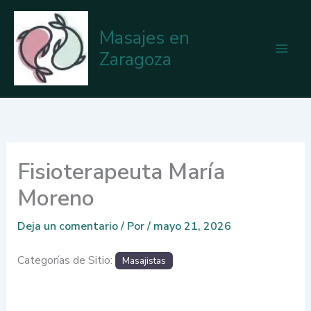
Ir
al
Masajes en
contenido
Zaragoza
Fisioterapeuta María
Moreno
Deja un comentario
/ Por
/
mayo 21, 2026
Categorías de Sitio:
Masajistas