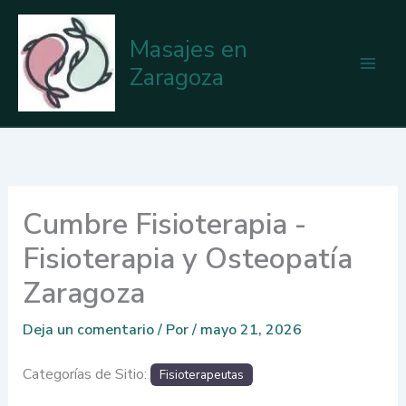
Ir
al
Masajes en
contenido
Zaragoza
Cumbre Fisioterapia -
Fisioterapia y Osteopatía
Zaragoza
Deja un comentario
/ Por
/
mayo 21, 2026
Categorías de Sitio:
Fisioterapeutas